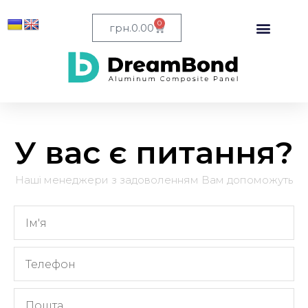
0
грн.
0.00
У вас є питання?
Наші менеджери з задоволенням Вам допоможуть