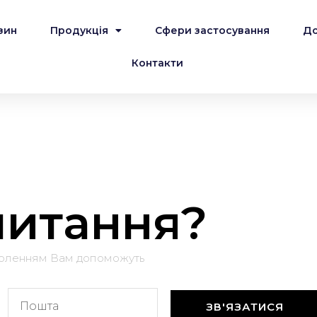
зин
Продукція
Сфери застосування
До
Контакти
 питання?
воленням Вам допоможуть
ЗВ'ЯЗАТИСЯ