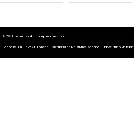
© 2021 DreamBond – Всі права захищені.
Зображення на сайті наведені як приклад можливої реалізації проектів з матері