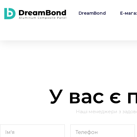
DreamBond
E-мага
У вас є
Наші менеджери з задо