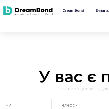
DreamBond
E-мага
У вас є
Наші менеджери з задо