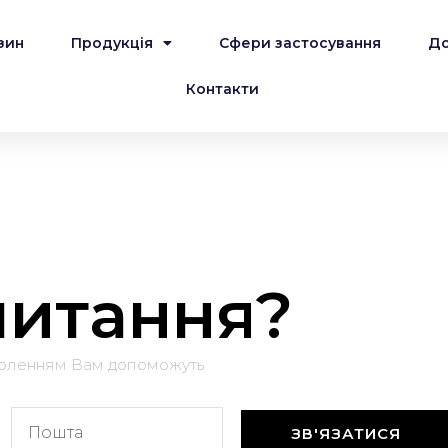
зин
Продукція
Сфери застосування
До
Контакти
 питання?
воленням Вам допоможуть
ЗВ'ЯЗАТИСЯ