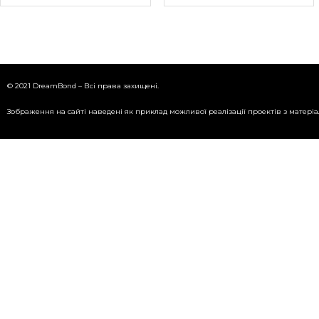
© 2021 DreamBond – Всі права захищені.
Зображення на сайті наведені як приклад можливої реалізації проектів з матері