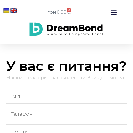
0
грн.
0.00
У вас є питання?
Наші менеджери з задоволенням Вам допоможуть